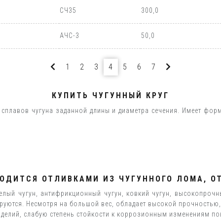
СЧ35
300,0
АЧС-3
50,0
1
2
3
4
5
6
7
КУПИТЬ ЧУГУННЫЙ КРУГ
 сплавов чугуна заданной длины и диаметра сечения. Имеет фор
ОДИТСЯ ОТЛИВКАМИ ИЗ ЧУГУННОГО ЛОМА, О
белый чугун, антифрикционный чугун, ковкий чугун, высокопрочн
ируются. Несмотря на большой вес, обладает высокой прочностью
зделий, слабую степень стойкости к коррозионным изменениям по