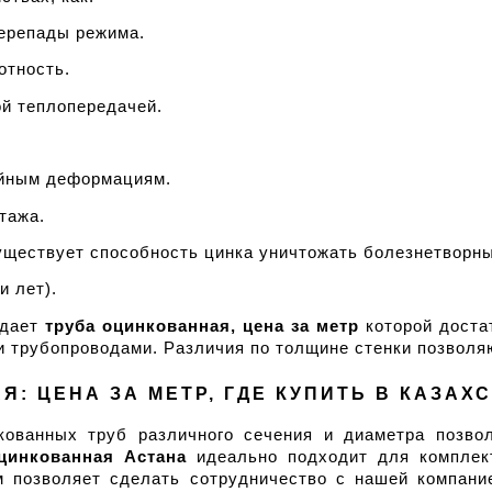
ерепады режима.
отность.
ой теплопередачей.
айным деформациям.
тажа.
существует способность цинка уничтожать болезнетворн
и лет).
дает 
труба оцинкованная, цена за метр
 которой доста
 трубопроводами. Различия по толщине стенки позволя
: ЦЕНА ЗА МЕТР, ГДЕ КУПИТЬ В КАЗАХ
ованных труб различного сечения и диаметра позво
цинкованная Астана
 идеально подходит для комплект
м позволяет сделать сотрудничество с нашей компани