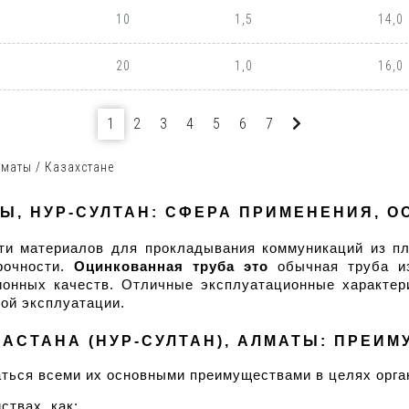
10
1,5
14,0
20
1,0
16,0
1
2
3
4
5
6
7
маты / Казахстане
, НУР-СУЛТАН: СФЕРА ПРИМЕНЕНИЯ, 
и материалов для прокладывания коммуникаций из пла
очности. 
Оцинкованная труба это
 обычная труба из
ионных качеств. Отличные эксплуатационные характер
ой эксплуатации.
АСТАНА (НУР-СУЛТАН), АЛМАТЫ: ПРЕИ
ться всеми их основными преимуществами в целях орга
ствах, как: