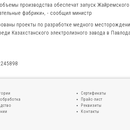
объемы производства обеспечат запуск Жайремского Г
ательные фабрики», - сообщил министр
изованы проекты по разработке медного месторождени
ереди Казахстанского электролизного завода в Павлод
d_245898
егории
Сертификаты
обработка
Прайс-лист
дство
Реквизиты
ании
Контакты