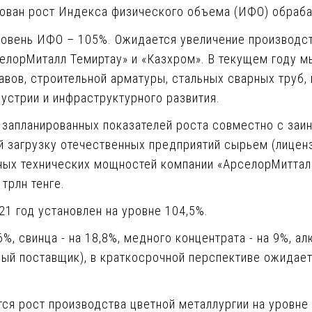
ирован рост Индекса физического объема (ИФО) обраб
ровень ИФО – 105%. Ожидается увеличение производств
селорМиталл Темиртау» и «Казхром». В текущем году м
вов, строительной арматуры, стальных сварных труб, 
устрии и инфраструктурного развития.
 запланированных показателей роста совместно с заи
 загрузку отечественных предприятий сырьем (лиценз
ных технических мощностей компании «АрселорМиттал
 трлн тенге.
21 год установлен на уровне 104,5%.
%, свинца - на 18,8%, медного концентрата - на 9%, а
ый поставщик), в краткосрочной перспективе ожидает
ся рост производства цветной металлургии на уровне 